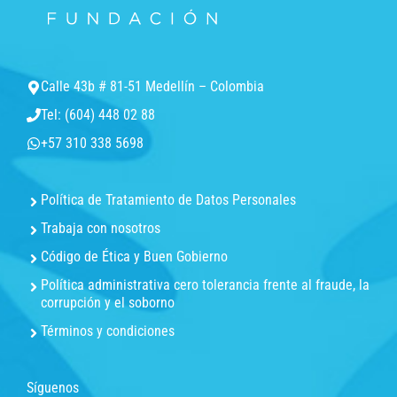
Calle 43b # 81-51 Medellín – Colombia
Tel: (604) 448 02 88
+57 310 338 5698
Política de Tratamiento de Datos Personales
Trabaja con nosotros
Código de Ética y Buen Gobierno
Política administrativa cero tolerancia frente al fraude, la
corrupción y el soborno
Términos y condiciones
Síguenos