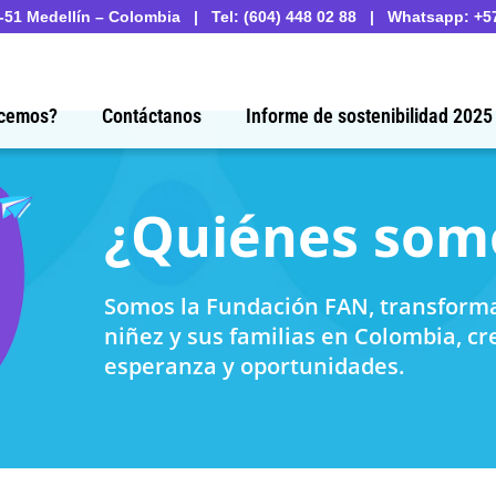
1-51 Medellín – Colombia | Tel: (604) 448 02 88 | Whatsapp: +5
cemos?
Contáctanos
Informe de sostenibilidad 2025
¿Quiénes som
Somos la Fundación FAN, transform
niñez y sus familias en Colombia, c
esperanza y oportunidades.