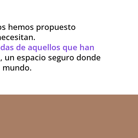
s hemos propuesto
necesitan.
idas de aquellos que han
, un espacio seguro donde
el mundo.